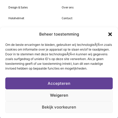
Design & Sales
Over ons
Holohelmet
Contact
Realization & Progress
Demo
Beheer toestemming
Maintenance & Support
Trial
Om de beste ervaringen te bieden, gebruiken wij technologieÃƒÂ«n zoals
cookies om informatie over je apparaat op te slaan en/of te raadplegen.
Nieuws
Door in te stemmen met deze technologieÃƒÂ«n kunnen wij gegevens
zoals surfgedrag of unieke ID's op deze site verwerken. Als je geen
toestemming geeft of uw toestemming intrekt, kan dit een nadelige
Sociale Media
invloed hebben op bepaalde functies en mogelijkheden.
Accepteren
Weigeren
Bekijk voorkeuren