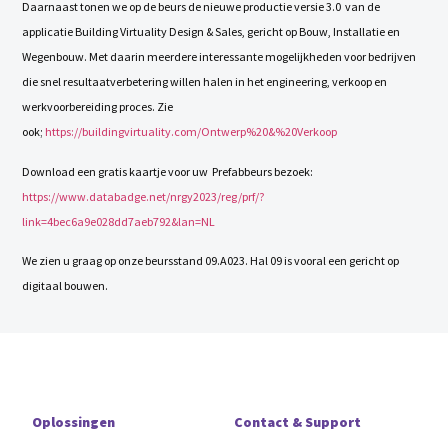
Daarnaast tonen we op de beurs de nieuwe productie versie 3.0 van de
applicatie Building Virtuality Design & Sales, gericht op Bouw, Installatie en
Wegenbouw. Met daarin meerdere interessante mogelijkheden voor bedrijven
die snel resultaatverbetering willen halen in het engineering, verkoop en
werkvoorbereiding proces. Zie
ook;
https://buildingvirtuality.com/Ontwerp%20&%20Verkoop
Download een gratis kaartje voor uw Prefabbeurs bezoek:
https://www.databadge.net/nrgy2023/reg/prf/?
link=4bec6a9e028dd7aeb792&lan=NL
We zien u graag op onze beursstand 09.A023. Hal 09 is vooral een gericht op
digitaal bouwen.
Oplossingen
Contact & Support