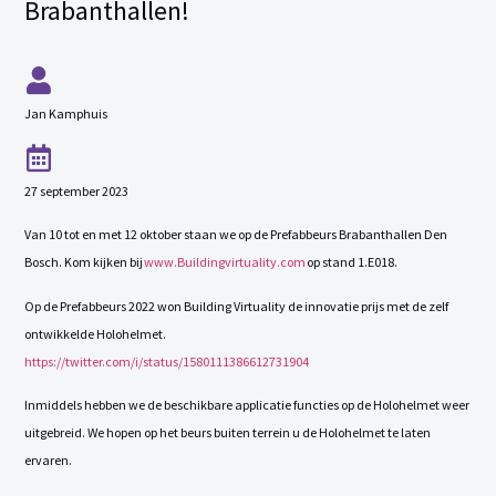
Brabanthallen!
Jan Kamphuis
27 september 2023
Van 10 tot en met 12 oktober staan we op de Prefabbeurs Brabanthallen Den
Bosch. Kom kijken bij
www.Buildingvirtuality.com
op stand 1.E018.
Op de Prefabbeurs 2022 won Building Virtuality de innovatie prijs met de zelf
ontwikkelde Holohelmet.
https://twitter.com/i/status/1580111386612731904
Inmiddels hebben we de beschikbare applicatie functies op de Holohelmet weer
uitgebreid. We hopen op het beurs buiten terrein u de Holohelmet te laten
ervaren.