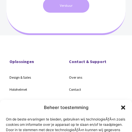
Verstuur
Oplossingen
Contact & Support
Design & Sales
Over ons
Holohelmet
Contact
Realization & Progress
Demo
Beheer toestemming
Maintenance & Support
Trial
Om de beste ervaringen te bieden, gebruiken wij technologieÃƒÂ«n zoals
cookies om informatie over je apparaat op te slaan en/of te raadplegen.
Nieuws
Door in te stemmen met deze technologieÃƒÂ«n kunnen wij gegevens