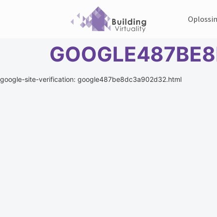
Oplossi
GOOGLE487BE8
google-site-verification: google487be8dc3a902d32.html