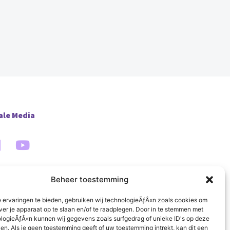
ale Media
Beheer toestemming
 ervaringen te bieden, gebruiken wij technologieÃƒÂ«n zoals cookies om
ver je apparaat op te slaan en/of te raadplegen. Door in te stemmen met
logieÃƒÂ«n kunnen wij gegevens zoals surfgedrag of unieke ID's op deze
en. Als je geen toestemming geeft of uw toestemming intrekt, kan dit een